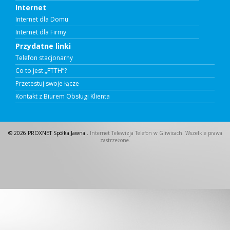
Internet
Internet dla Domu
Internet dla Firmy
Przydatne linki
Telefon stacjonarny
Co to jest „FTTH”?
Przetestuj swoje łącze
Kontakt z Biurem Obsługi Klienta
© 2026 PROXNET Spółka Jawna .
Internet Telewizja Telefon w Gliwicach. Wszelkie prawa
zastrzeżone.