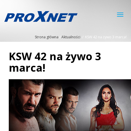
Toggl
navig
Strona główna
/
Aktualności
/
KSW 42 na żywo 3 marca!
KSW 42 na żywo 3
marca!