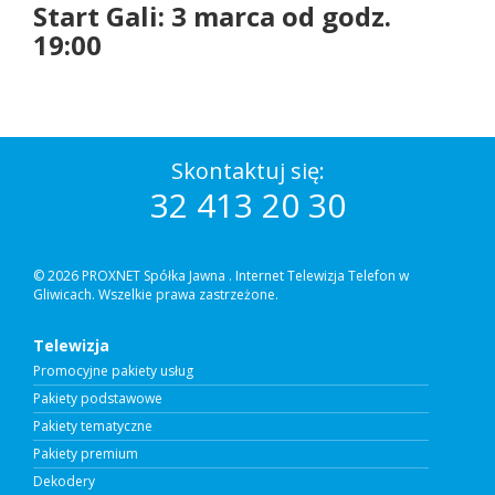
Start Gali: 3 marca od godz.
19:00
Skontaktuj się:
32 413 20 30
© 2026 PROXNET Spółka Jawna .
Internet Telewizja Telefon w
Gliwicach. Wszelkie prawa zastrzeżone.
Telewizja
Promocyjne pakiety usług
Pakiety podstawowe
Pakiety tematyczne
Pakiety premium
Dekodery