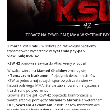
3 marca 2018 roku
, w sobotę po raz kolejny będziemy
transmitować wydarzenie w
systemie pay-per-
view: Galę KSW 4
2.
KSW 42
ponownie zawita do Atlas Areny w Łodzi!
W walce wieczoru
Mamed Chalidow
zmierzy się
z
Tomaszem Narkunem
. Pojedynek dwóch mistrzów
KSW to jedno z najlepszych sportowych zestawień w
historii polskiego MMA. Starcie zaplanowano na dystansie
trzech rund po pięć minut.
Główne starcie gali KSW 42 poprzedzi konfrontacja w
wadze średniej pomiędzy
Michałem Materlą
a weteranem
UFC,
Scottem Askhamem
. Z kolei pasów mistrzowskich
w Łodzi bronić będą
Ariane Lipski
(w wadze muszej)