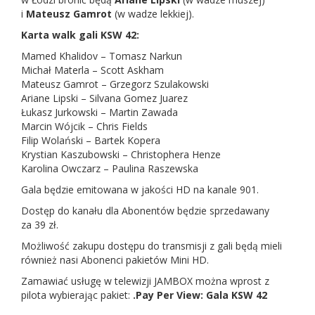
i
Mateusz Gamrot
(w wadze lekkiej).
Karta walk gali KSW 42:
Mamed Khalidov – Tomasz Narkun
Michał Materla – Scott Askham
Mateusz Gamrot – Grzegorz Szulakowski
Ariane Lipski – Silvana Gomez Juarez
Łukasz Jurkowski – Martin Zawada
Marcin Wójcik – Chris Fields
Filip Wolański – Bartek Kopera
Krystian Kaszubowski – Christophera Henze
Karolina Owczarz – Paulina Raszewska
Gala będzie emitowana w jakości HD na kanale 901.
Dostęp do kanału dla Abonentów będzie sprzedawany
za 39 zł.
Możliwość zakupu dostępu do transmisji z gali będą mieli
również nasi Abonenci pakietów Mini HD.
Zamawiać usługę w telewizji JAMBOX można wprost z
pilota wybierając pakiet:
.Pay Per View: Gala KSW 42