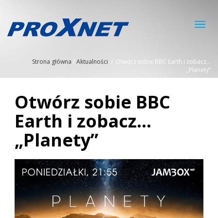
Toggl
navig
Strona główna
/
Aktualności
/
Otwórz sobie BBC Earth i zobacz…
„Planety”
Otwórz sobie BBC
Earth i zobacz…
„Planety”