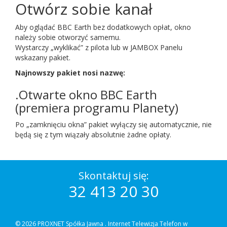
Otwórz sobie kanał
Aby oglądać BBC Earth bez dodatkowych opłat, okno
należy sobie otworzyć samemu.
Wystarczy „wyklikać” z pilota lub w JAMBOX Panelu
wskazany pakiet.
Najnowszy pakiet nosi nazwę:
.Otwarte okno BBC Earth
(premiera programu Planety)
Po „zamknięciu okna” pakiet wyłączy się automatycznie, nie
będą się z tym wiązały absolutnie żadne opłaty.
Skontaktuj się:
32 413 20 30
© 2026 PROXNET Spółka Jawna .
Internet Telewizja Telefon w