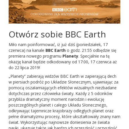
Otwórz sobie BBC Earth
Miło nam poinformować, iż już dziś (poniedziałek, 17
czerwca) na kanale
BBC Earth
o godz. 21:55 odbędzie się
premiera nowego programu
Planety
. Specjalnie na tę
okazję kanał będzie odkodowany od 17:00, 17 czerwca aż
do 22 lipca 2019!
„Planety” zabierają widzów BBC Earth w zapierającą dech
w piersiach podróż po Układzie Słonecznym, ujawniając za
pomocą oszałamiających efektów wizualnych niezbadane
dotychczas przez człowieka światy. Każdy z 5 odcinków
przybliża dramatyczny moment narodzin i ewolucję
poszczególnych planet i całego Układu Słonecznego,
odkrywając tajemnicze krajobrazy odległych planet oraz
pełne dramatyzmu procesy, które ukształtowały znany nam
świat. Wykorzystując najnowsze doniesienia ze świata
nauki, ukazuje także jak bardzo ich przeszłość i przyszłość