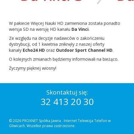
W pakiecie Więcej Nauki HD zamieniona została ponadto
wersja SD na wersję HD kanału
Da Vinci
.
Ze względu na decyzje nadawców o zakończeniu
dystrybucji, od 1 kwietnia zniknęły z naszej oferty
kanały
Echo24 HD
oraz
Outdoor Sport Channel HD
.
O kolejnych zmianach będziemy informowali na bieżąco.
Życzymy pięknej wiosny!
Skontaktuj się:
32 413 20 30
© 2026 PROXNET Spółka Jawna .
Internet Telewizja Telefon w
Gliwicach. Wszelkie prawa zastrzeżone.