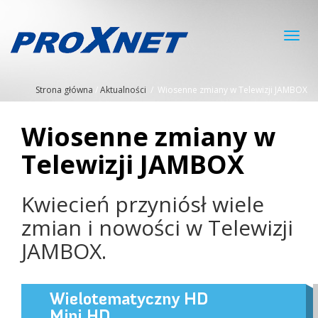
Toggl
navig
Strona główna
/
Aktualności
/
Wiosenne zmiany w Telewizji JAMBOX
Wiosenne zmiany w
Telewizji JAMBOX
Kwiecień przyniósł wiele
zmian i nowości w Telewizji
JAMBOX.